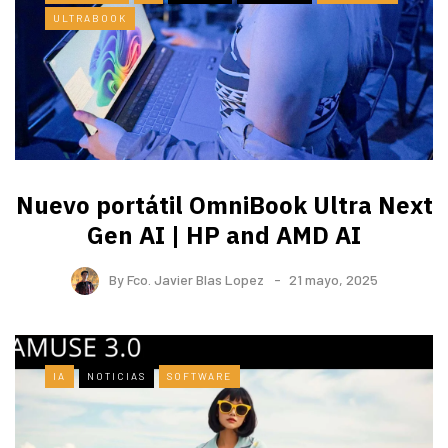
ULTRABOOK
Nuevo portátil OmniBook Ultra ​Next
Gen AI | HP and AMD AI
By
Fco. Javier Blas Lopez
21 mayo, 2025
IA
NOTICIAS
SOFTWARE