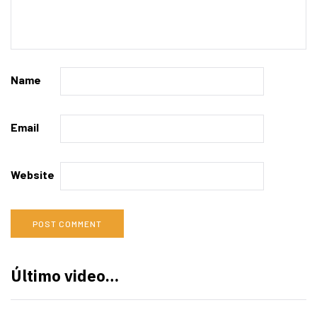
Name
Email
Website
Último video…