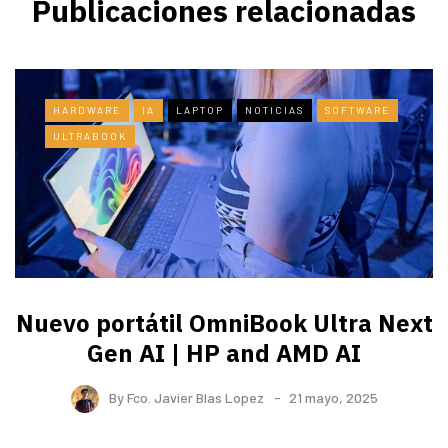
Publicaciones relacionadas
HARDWARE
IA
LAPTOP
NOTICIAS
SOFTWARE
ULTRABOOK
Nuevo portátil OmniBook Ultra ​Next
Gen AI | HP and AMD AI
By
Fco. Javier Blas Lopez
21 mayo, 2025