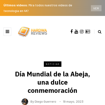
Últimos videos:
Mira todos nuestros videos de
VER
tecnología en 4K!
NOTICIAS
Día Mundial de la Abeja,
una dulce
conmemoración
By
Diego Guerrero
19 mayo, 2023