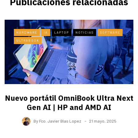
Publicaciones relacionadas
HARDWARE
IA
LAPTOP
NOTICIAS
SOFTWARE
ULTRABOOK
Nuevo portátil OmniBook Ultra ​Next
Gen AI | HP and AMD AI
By
Fco. Javier Blas Lopez
21 mayo, 2025