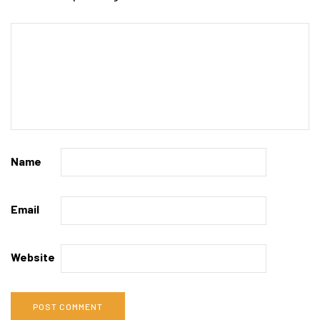
Name
Email
Website