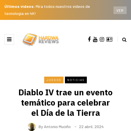
Últimos videos:
Mira todos nuestros videos de
VER
tecnología en 4K!
JUEGOS
NOTICIAS
Diablo IV trae un evento
temático para celebrar
el Día de la Tierra
By
Antonio Muciño
22 abril, 2024