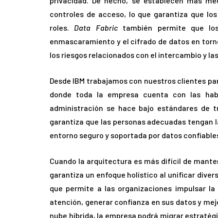
privacidad. De hecho, se establecen más me
controles de acceso, lo que garantiza que los
roles.
Data Fabric
también permite que los
enmascaramiento y el cifrado de datos en torno 
los riesgos relacionados con el intercambio y las
Desde IBM trabajamos con nuestros clientes pa
donde toda la empresa cuenta con las habi
administración se hace bajo estándares de t
garantiza que las personas adecuadas tengan l
entorno seguro y soportada por datos confiables,
Cuando la arquitectura es más difícil de mant
garantiza un enfoque holístico al unificar dive
que permite a las organizaciones impulsar la 
atención, generar confianza en sus datos y mej
nube híbrida, la empresa podrá migrar estratég