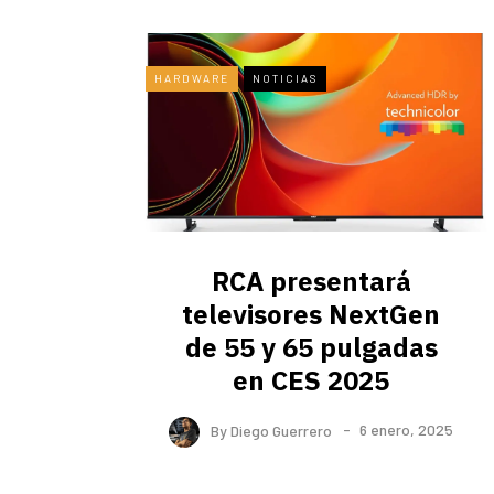
HARDWARE
NOTICIAS
RCA presentará
televisores NextGen
de 55 y 65 pulgadas
en CES 2025
By
Diego Guerrero
6 enero, 2025