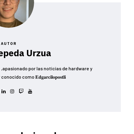
AUTOR
epeda Urzua
,apasionado por las noticias de hardware y
ido como 𝐄𝐝𝐠𝐚𝐫𝐜𝐢𝐥𝐨𝐩𝐨𝐬𝐭𝐥𝐢