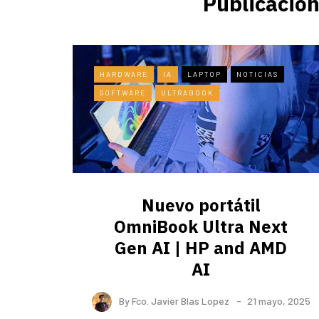
Publicacion
HARDWARE
IA
LAPTOP
NOTICIAS
SOFTWARE
ULTRABOOK
Nuevo portátil
OmniBook Ultra ​Next
Gen AI | HP and AMD
AI
By
Fco. Javier Blas Lopez
21 mayo, 2025