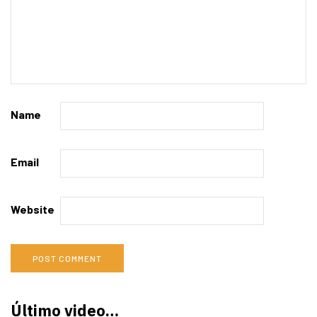
Name
Email
Website
Último video…