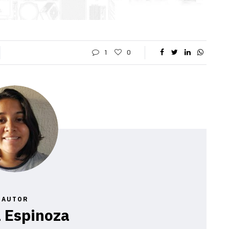
1
0
AUTOR
 Espinoza