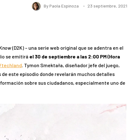
By
Paola Espinoza
23 septiembre, 2021
 Know
(D2K) – una serie web original que se adentra en el
io se emitirá
el 30 de septiembre a las 2:00 PM (Hora
/techland
. Tymon Smektała, diseñador jefe del juego,
es de este episodio donde revelarán muchos detalles
información sobre sus ciudadanos, especialmente uno de