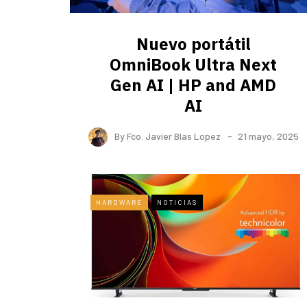
Nuevo portátil
OmniBook Ultra ​Next
Gen AI | HP and AMD
AI
By
Fco. Javier Blas Lopez
21 mayo, 2025
HARDWARE
NOTICIAS