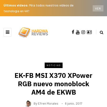
Últimos videos:
Mira todos nuestros videos de
VER
tecnología en 4K!
NOTICIAS
EK-FB MSI X370 XPower
RGB nuevo monoblock
AM4 de EKWB
By
Efren Morales
6 junio, 2017