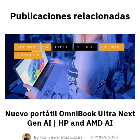
Publicaciones relacionadas
HARDWARE
IA
LAPTOP
NOTICIAS
SOFTWARE
ULTRABOOK
Nuevo portátil OmniBook Ultra ​Next
Gen AI | HP and AMD AI
By
Fco. Javier Blas Lopez
21 mayo, 2025