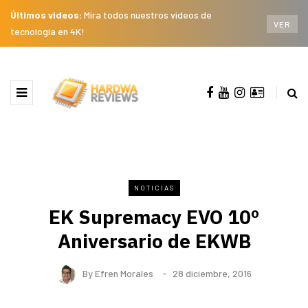
Últimos videos:
Mira todos nuestros videos de
VER
tecnología en 4K!
NOTICIAS
EK Supremacy EVO 10º
Aniversario de EKWB
By
Efren Morales
28 diciembre, 2016