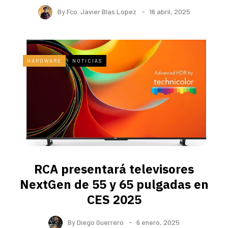
By
Fco. Javier Blas Lopez
16 abril, 2025
HARDWARE
NOTICIAS
RCA presentará televisores
NextGen de 55 y 65 pulgadas en
CES 2025
By
Diego Guerrero
6 enero, 2025