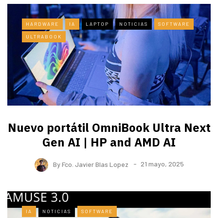
HARDWARE
IA
LAPTOP
NOTICIAS
SOFTWARE
ULTRABOOK
Nuevo portátil OmniBook Ultra ​Next
Gen AI | HP and AMD AI
By
Fco. Javier Blas Lopez
21 mayo, 2025
IA
NOTICIAS
SOFTWARE