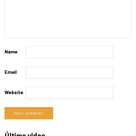
Name
Email
Website
Último video…