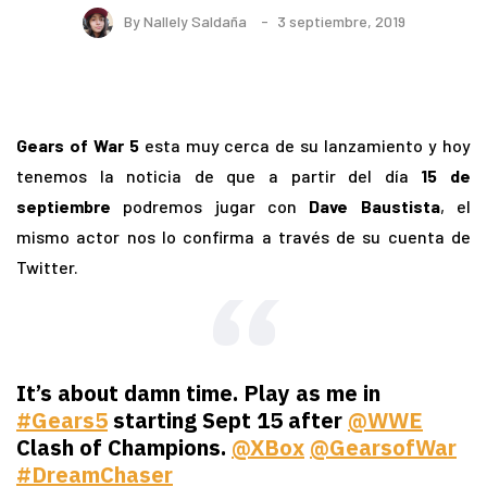
By
Nallely Saldaña
3 septiembre, 2019
Gears of War
5
esta muy cerca de su lanzamiento y hoy
tenemos la noticia de que a partir del día
15 de
septiembre
podremos jugar con
Dave Baustista
, el
mismo actor nos lo confirma a través de su cuenta de
Twitter.
It’s about damn time. Play as me in
#Gears5
starting Sept 15 after
@WWE
Clash of Champions.
@XBox
@GearsofWar
#DreamChaser