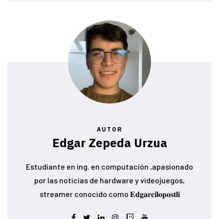
AUTOR
Edgar Zepeda Urzua
Estudiante en ing. en computación ,apasionado
por las noticias de hardware y videojuegos,
streamer conocido como 𝐄𝐝𝐠𝐚𝐫𝐜𝐢𝐥𝐨𝐩𝐨𝐬𝐭𝐥𝐢