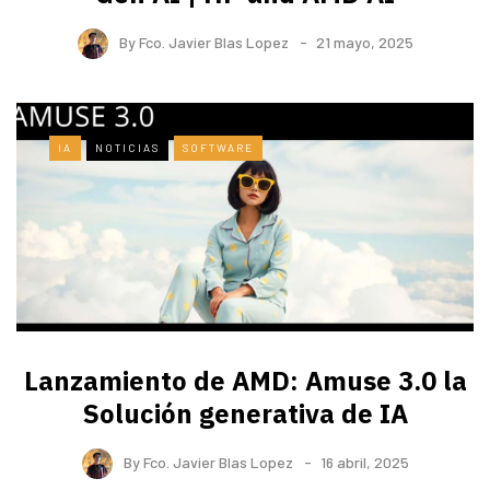
By
Fco. Javier Blas Lopez
21 mayo, 2025
IA
NOTICIAS
SOFTWARE
Lanzamiento de AMD: Amuse 3.0 la
Solución generativa de IA
By
Fco. Javier Blas Lopez
16 abril, 2025