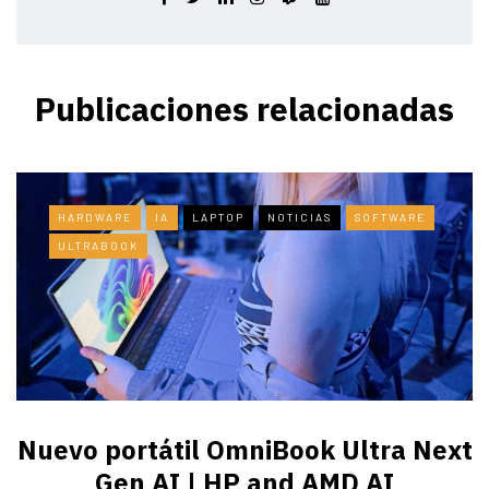
Publicaciones relacionadas
HARDWARE
IA
LAPTOP
NOTICIAS
SOFTWARE
ULTRABOOK
Nuevo portátil OmniBook Ultra ​Next
Gen AI | HP and AMD AI