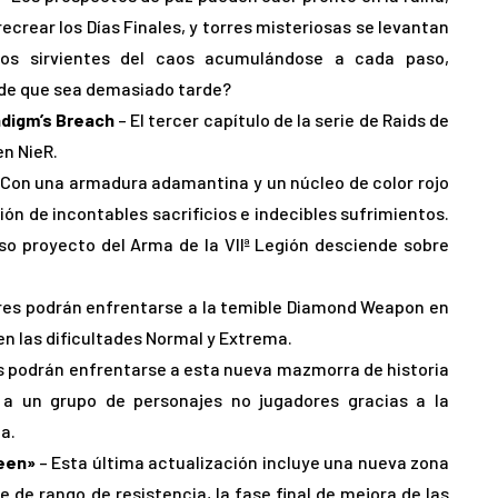
ecrear los Días Finales, y torres misteriosas se levantan
los sirvientes del caos acumulándose a cada paso,
 de que sea demasiado tarde?
digm’s Breach
– El tercer capítulo de la serie de Raids de
en NieR.
 Con una armadura adamantina y un núcleo de color rojo
ón de incontables sacrificios e indecibles sufrimientos.
oso proyecto del Arma de la VIIª Legión desciende sobre
res podrán enfrentarse a la temible Diamond Weapon en
en las dificultades Normal y Extrema.
s podrán enfrentarse a esta nueva mazmorra de historia
a un grupo de personajes no jugadores gracias a la
a.
ueen»
– Esta última actualización incluye una nueva zona
 de rango de resistencia, la fase final de mejora de las