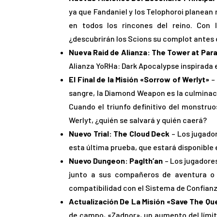
ya que Fandaniel y los Telophoroi planean r
en todos los rincones del reino. Con 
¿descubrirán los Scions su complot antes
Nueva Raid de Alianza:
The Tower at Para
Alianza YoRHa: Dark Apocalypse inspirada 
El Final de la Misión «Sorrow of Werlyt»
–
sangre, la Diamond Weapon es la culminaci
Cuando el triunfo definitivo del monstru
Werlyt, ¿quién se salvará y quién caerá?
Nuevo Trial: The Cloud Deck
– Los jugado
esta última prueba, que estará disponible 
Nuevo Dungeon: Paglth’an
– Los jugadore
junto a sus compañeros de aventura o 
compatibilidad con el Sistema de Confianz
Actualización De La Misión «Save The Q
de campo, «Zadnor», un aumento del límite