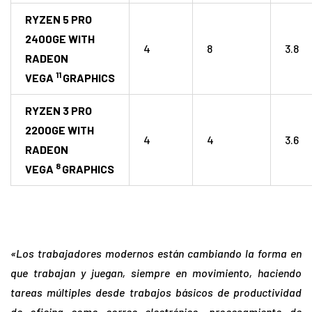
RYZEN 5 PRO
2400GE WITH
4
8
3.8
RADEON
11
VEGA
GRAPHICS
RYZEN 3 PRO
2200GE WITH
4
4
3.6
RADEON
8
VEGA
GRAPHICS
«Los trabajadores modernos están cambiando la forma en
que trabajan y juegan, siempre en movimiento, haciendo
tareas múltiples desde trabajos básicos de productividad
de oficina como correo electrónico, procesamiento de