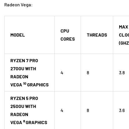
Radeon Vega:
MAX
CPU
MODEL
THREADS
CLO
CORES
(GHZ
RYZEN 7 PRO
2700U WITH
4
8
3.8
RADEON
10
VEGA
GRAPHICS
RYZEN 5 PRO
2500U WITH
4
8
3.6
RADEON
8
VEGA
GRAPHICS