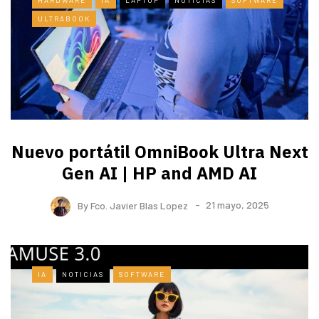
HARDWARE
IA
LAPTOP
NOTICIAS
SOFTWARE
ULTRABOOK
Nuevo portátil OmniBook Ultra ​Next
Gen AI | HP and AMD AI
By
Fco. Javier Blas Lopez
21 mayo, 2025
IA
NOTICIAS
SOFTWARE