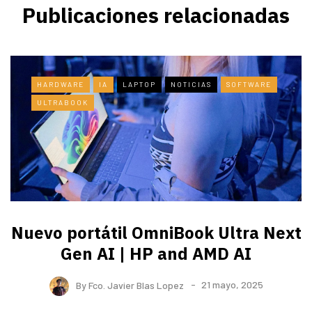
Publicaciones relacionadas
HARDWARE
IA
LAPTOP
NOTICIAS
SOFTWARE
ULTRABOOK
Nuevo portátil OmniBook Ultra ​Next
Gen AI | HP and AMD AI
By
Fco. Javier Blas Lopez
21 mayo, 2025