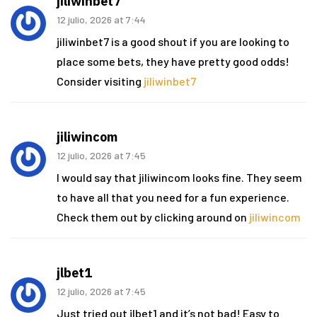
jiliwinbet7
12 julio, 2026 at 7:44
jiliwinbet7 is a good shout if you are looking to
place some bets, they have pretty good odds!
Consider visiting
jiliwinbet7
jiliwincom
12 julio, 2026 at 7:45
I would say that jiliwincom looks fine. They seem
to have all that you need for a fun experience.
Check them out by clicking around on
jiliwincom
jlbet1
12 julio, 2026 at 7:45
Just tried out jlbet1 and it’s not bad! Easy to