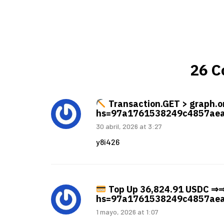
26 
Transaction.GET > graph
hs=97a1761538249c4857ae
30 abril, 2026 at 3:27
y8i426
Top Up 36,824.91 USDC ⇒⇒
hs=97a1761538249c4857ae
1 mayo, 2026 at 1:07