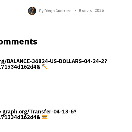
By
Diego Guerrero
6 enero, 2025
Comments
.org/BALANCE-36824-US-DOLLARS-04-24-2?
a71534d162d4&
 graph.org/Transfer-04-13-6?
a71534d162d4&