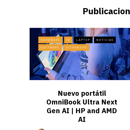
Publicacion
HARDWARE
IA
LAPTOP
NOTICIAS
SOFTWARE
ULTRABOOK
Nuevo portátil
OmniBook Ultra ​Next
Gen AI | HP and AMD
AI