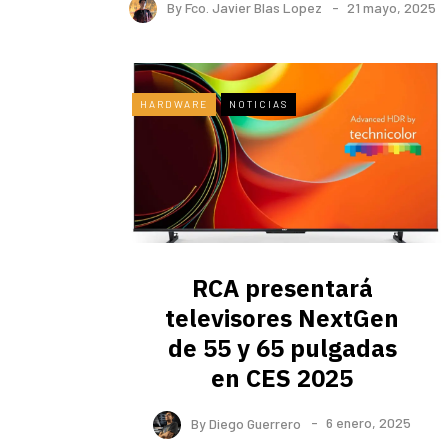
By
Fco. Javier Blas Lopez
21 mayo, 2025
HARDWARE
NOTICIAS
RCA presentará
televisores NextGen
de 55 y 65 pulgadas
en CES 2025
By
Diego Guerrero
6 enero, 2025