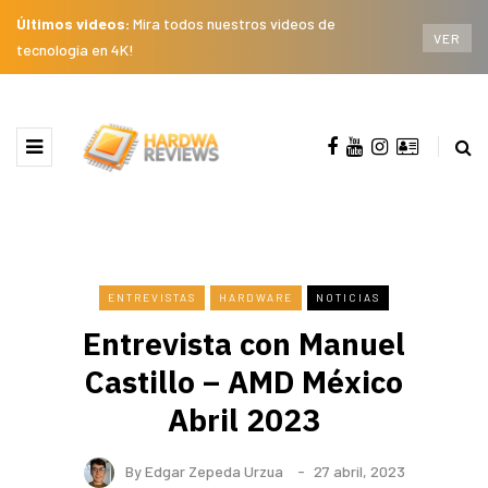
Últimos videos:
Mira todos nuestros videos de
VER
tecnología en 4K!
ENTREVISTAS
HARDWARE
NOTICIAS
Entrevista con Manuel
Castillo – AMD México
Abril 2023
By
Edgar Zepeda Urzua
27 abril, 2023