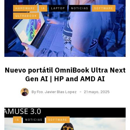
HARDWARE
IA
LAPTOP
NOTICIAS
SOFTWARE
ULTRABOOK
Nuevo portátil OmniBook Ultra ​Next
Gen AI | HP and AMD AI
By
Fco. Javier Blas Lopez
21 mayo, 2025
IA
NOTICIAS
SOFTWARE