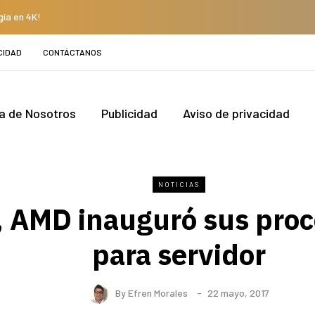
gía en 4K!
CIDAD
CONTÁCTANOS
a de Nosotros
Publicidad
Aviso de privacidad
NOTICIAS
 AMD inauguró sus pro
para servidor
By
Efren Morales
22 mayo, 2017