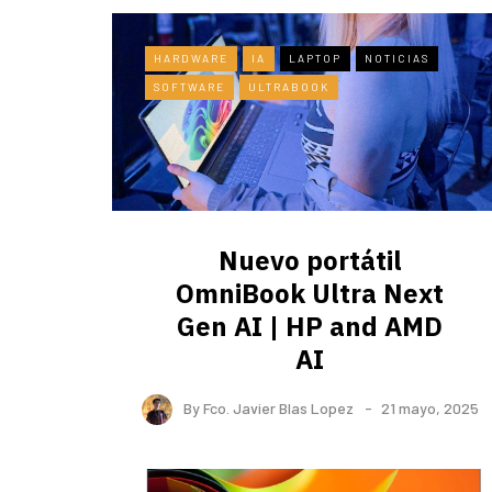
HARDWARE
IA
LAPTOP
NOTICIAS
SOFTWARE
ULTRABOOK
Nuevo portátil
OmniBook Ultra ​Next
Gen AI | HP and AMD
AI
By
Fco. Javier Blas Lopez
21 mayo, 2025