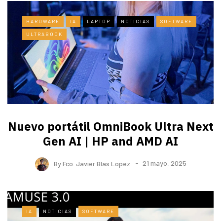
HARDWARE
IA
LAPTOP
NOTICIAS
SOFTWARE
ULTRABOOK
Nuevo portátil OmniBook Ultra ​Next
Gen AI | HP and AMD AI
By
Fco. Javier Blas Lopez
21 mayo, 2025
IA
NOTICIAS
SOFTWARE