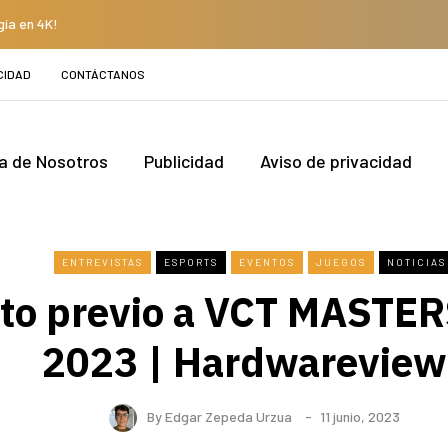
gía en 4K!
CIDAD
CONTÁCTANOS
a de Nosotros
Publicidad
Aviso de privacidad
ENTREVISTAS
ESPORTS
EVENTOS
JUEGOS
NOTICIAS
to previo a VCT MASTE
2023 | Hardwareview
By
Edgar Zepeda Urzua
11 junio, 2023