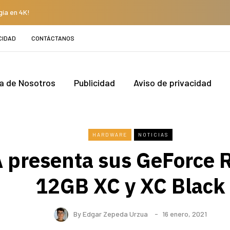
gía en 4K!
CIDAD
CONTÁCTANOS
a de Nosotros
Publicidad
Aviso de privacidad
HARDWARE
NOTICIAS
 presenta sus GeForce 
12GB XC y XC Black
By
Edgar Zepeda Urzua
16 enero, 2021