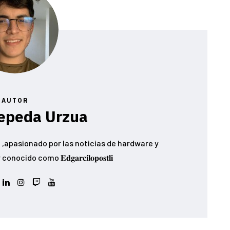
AUTOR
epeda Urzua
,apasionado por las noticias de hardware y
ido como 𝐄𝐝𝐠𝐚𝐫𝐜𝐢𝐥𝐨𝐩𝐨𝐬𝐭𝐥𝐢