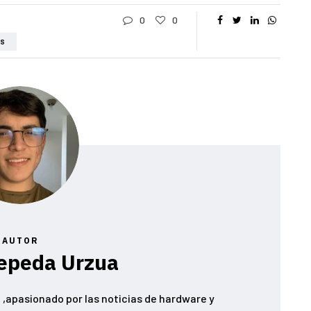
0
0
IS
AUTOR
epeda Urzua
,apasionado por las noticias de hardware y