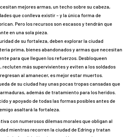
ecesitan mejores armas, un techo sobre su cabeza,
des que conlleva existir – y la única forma de
abrican. Pero los recursos son escasos y tendrán que
nte en una sola pieza.
ridad de su fortaleza, deben explorar la ciudad
teria prima, bienes abandonados y armas que necesitan
iente para que lleguen los refuerzos. Desbloqueen
d, recluten más supervivientes y eviten a los soldados
o regresan al amanecer, es mejor estar muertos.
queda de su ciudad hay unas pocas tropas cansadas que
armaduras, además de tratamiento para los heridos.
do y apoyado de todas las formas posibles antes de
nemigo asaltará la fortaleza.
ativa con numerosos dilemas morales que obligan al
idad mientras recorren la ciudad de Edring y tratan