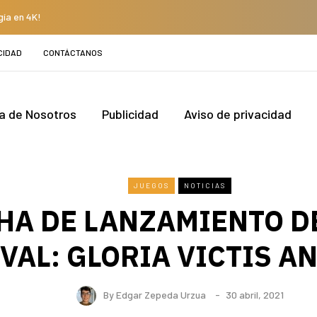
gía en 4K!
CIDAD
CONTÁCTANOS
a de Nosotros
Publicidad
Aviso de privacidad
JUEGOS
NOTICIAS
HA DE LANZAMIENTO D
VAL: GLORIA VICTIS A
By
Edgar Zepeda Urzua
30 abril, 2021