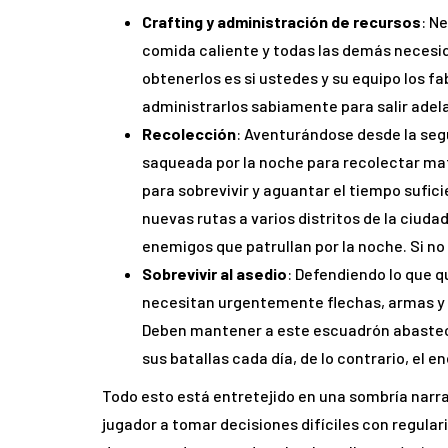
Crafting y administración de recursos
: N
comida caliente y todas las demás necesida
obtenerlos es si ustedes y su equipo los f
administrarlos sabiamente para salir adela
Recolección
: Aventurándose desde la segu
saqueada por la noche para recolectar ma
para sobrevivir y aguantar el tiempo sufic
nuevas rutas a varios distritos de la ciuda
enemigos que patrullan por la noche. Si n
Sobrevivir al asedio
: Defendiendo lo que 
necesitan urgentemente flechas, armas y 
Deben mantener a este escuadrón abasteci
sus batallas cada día, de lo contrario, el e
Todo esto está entretejido en una sombría narr
jugador a tomar decisiones difíciles con regular