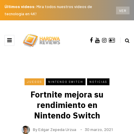
Últimos videos:
Mira todos nuestros videos de
VER
tecnología en 4K!
JUEGOS
NINTENDO SWITCH
NOTICIAS
Fortnite mejora su
rendimiento en
Nintendo Switch
By
Edgar Zepeda Urzua
30 marzo, 2021