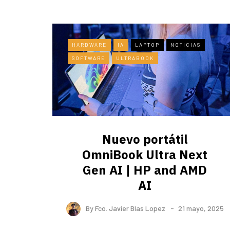
HARDWARE
IA
LAPTOP
NOTICIAS
SOFTWARE
ULTRABOOK
Nuevo portátil
OmniBook Ultra ​Next
Gen AI | HP and AMD
AI
By
Fco. Javier Blas Lopez
21 mayo, 2025