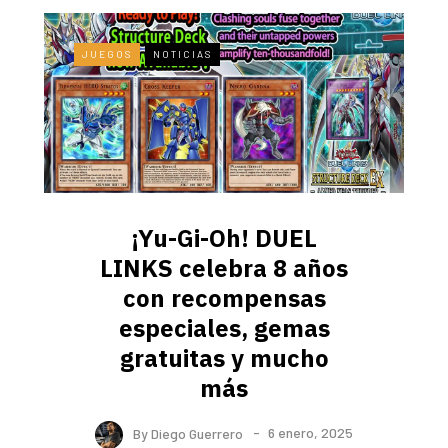
JUEGOS
NOTICIAS
¡Yu-Gi-Oh! DUEL
LINKS celebra 8 años
con recompensas
especiales, gemas
gratuitas y mucho
más
By
Diego Guerrero
6 enero, 2025