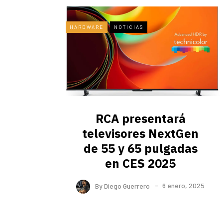
HARDWARE
NOTICIAS
RCA presentará
televisores NextGen
de 55 y 65 pulgadas
en CES 2025
By
Diego Guerrero
6 enero, 2025