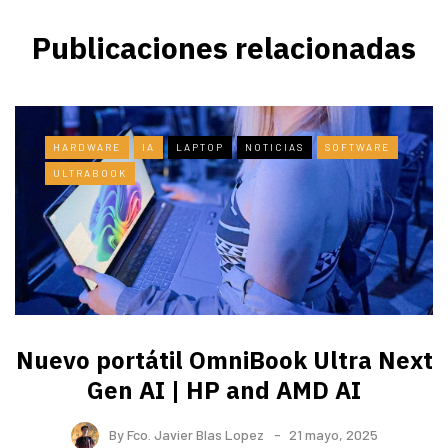
Publicaciones relacionadas
HARDWARE
IA
LAPTOP
NOTICIAS
SOFTWARE
ULTRABOOK
Nuevo portátil OmniBook Ultra ​Next
Gen AI | HP and AMD AI
By
Fco. Javier Blas Lopez
21 mayo, 2025