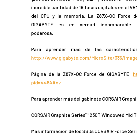
increíble cantidad de 16 fases digitales en el VR
del CPU y la memoria. La Z87X-OC Force d
GIGABYTE es en verdad incomparable 
poderosa.
Para aprender más de las característic
http://www.gigabyte.com/MicroSite/336/image
Página de la Z87X-OC Force de GIGABYTE:
h
pid=4484#ov
Para aprender más del gabinete CORSAIR Graphit
CORSAIR Graphite Series™ 230T Windowed Mid T
Más información de los SSDs CORSAIR Force Ser