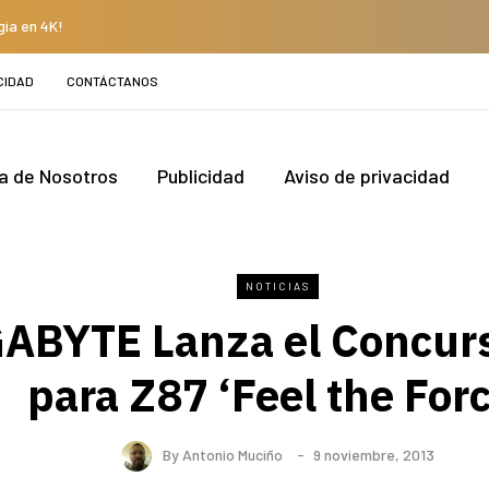
gía en 4K!
CIDAD
CONTÁCTANOS
a de Nosotros
Publicidad
Aviso de privacidad
NOTICIAS
ABYTE Lanza el Concur
para Z87 ‘Feel the Forc
By
Antonio Muciño
9 noviembre, 2013