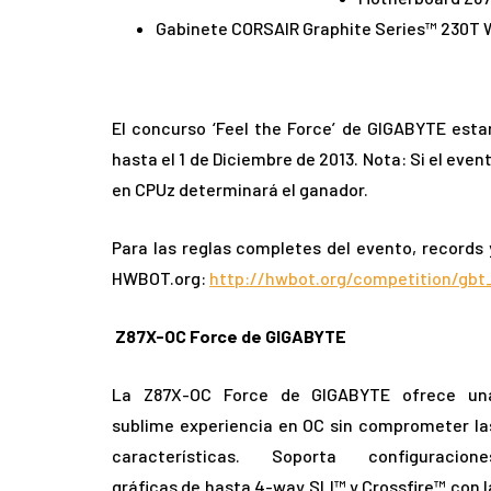
Gabinete CORSAIR Graphite Series™ 230T 
El concurso ‘Feel the Force’ de GIGABYTE esta
hasta el 1 de Diciembre de 2013. Nota: Si el eve
en CPUz determinará el ganador.
Para las reglas completes del evento, records y
HWBOT.org:
http://hwbot.org/competition/gbt
Z87X-OC Force de GIGABYTE
La Z87X-OC Force de GIGABYTE ofrece un
sublime experiencia en OC sin comprometer la
características. Soporta configuracione
gráficas de hasta 4-way SLI™ y Crossfire™ con l