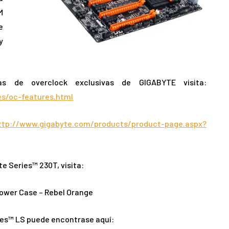
M
e
y
as de overclock exclusivas de GIGABYTE visita:
s/oc-features.html
ttp://www.gigabyte.com/products/product-page.aspx?
e Series™ 230T, visita:
ower Case – Rebel Orange
ies™ LS puede encontrase aquí: