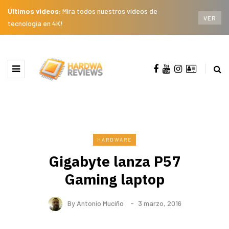
Últimos videos:
Mira todos nuestros videos de
VER
tecnología en 4K!
HARDWARE
Gigabyte lanza P57
Gaming laptop
By
Antonio Muciño
3 marzo, 2016