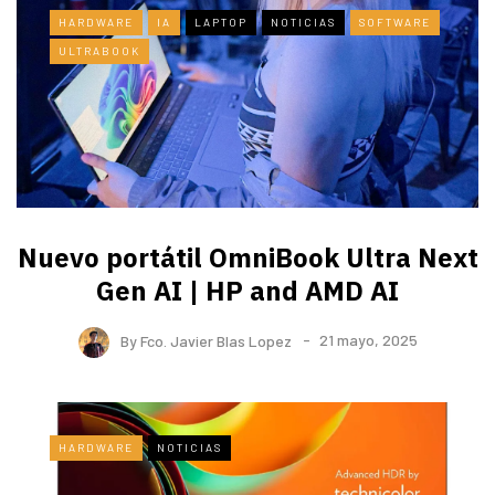
HARDWARE
IA
LAPTOP
NOTICIAS
SOFTWARE
ULTRABOOK
Nuevo portátil OmniBook Ultra ​Next
Gen AI | HP and AMD AI
By
Fco. Javier Blas Lopez
21 mayo, 2025
HARDWARE
NOTICIAS