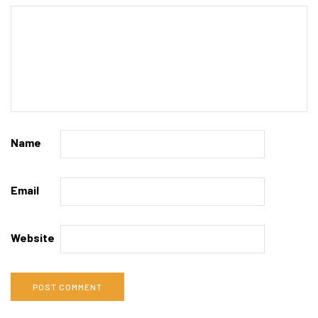
Name
Email
Website