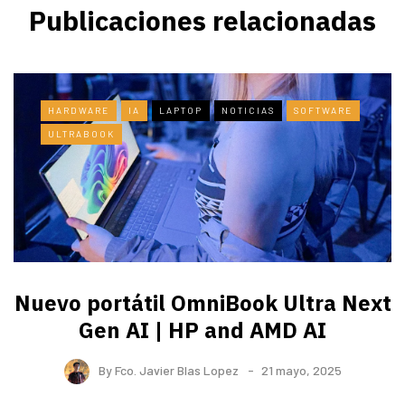
Publicaciones relacionadas
HARDWARE
IA
LAPTOP
NOTICIAS
SOFTWARE
ULTRABOOK
Nuevo portátil OmniBook Ultra ​Next
Gen AI | HP and AMD AI
By
Fco. Javier Blas Lopez
21 mayo, 2025