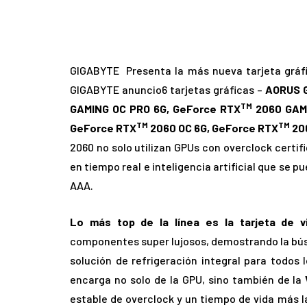
GIGABYTE Presenta la más nueva tarjeta gráf
GIGABYTE anuncio6 tarjetas gráficas –
AORUS 
TM
GAMING OC PRO 6G, GeForce RTX
2060 GAMI
TM
TM
GeForce RTX
2060 OC 6G, GeForce RTX
206
2060 no solo utilizan GPUs con overclock certif
en tiempo real e inteligencia artificial que se 
AAA.
Lo más top de la línea es la tarjeta de
componentes super lujosos, demostrando la bús
solución de refrigeración integral para todos
encarga no solo de la GPU, sino también de la
estable de overclock y un tiempo de vida más l