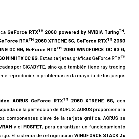
TM
TM
ica
GeForce RTX
2060 powered by NVIDIA Turing
.
TM
TM
GeForce RTX
2060 XTREME 6G, GeForce RTX
2060
TM
NG OC 6G, GeForce RTX
2060 WINDFORCE OC 6G G,
TM
0 MINI ITX OC 6G
. Estas tarjetas gráficas GeForce RTX
icadas por GIGABYTE, sino que también tiene ray tracing
puede reproducir sin problemas en la mayoría de los juegos
TM
 video AORUS GeForce RTX
2060 XTREME 6G
, con
queda de la perfección de AORUS. AORUS proporciona la
 los componentes clave de la tarjeta gráfica. AORUS se
VRAM
y el
MOSFET
, para garantizar un funcionamiento
argo. El sistema de refrigeración
WINDFORCE STACK 3x