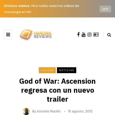
Últimos videos:
Mira todos nuestros videos de
VER
tecnología en 4K!
JUEGOS
NOTICIAS
God of War: Ascension
regresa con un nuevo
trailer
By
Antonio Muciño
15 agosto, 2012