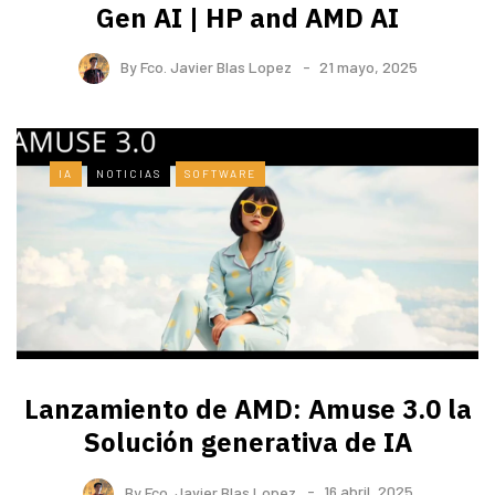
Gen AI | HP and AMD AI
By
Fco. Javier Blas Lopez
21 mayo, 2025
IA
NOTICIAS
SOFTWARE
Lanzamiento de AMD: Amuse 3.0 la
Solución generativa de IA
By
Fco. Javier Blas Lopez
16 abril, 2025