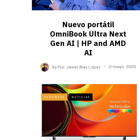
Nuevo portátil
OmniBook Ultra ​Next
Gen AI | HP and AMD
AI
By
Fco. Javier Blas Lopez
21 mayo, 2025
HARDWARE
NOTICIAS