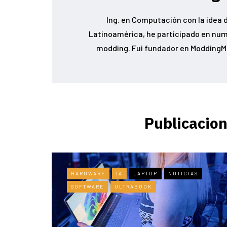
Ing. en Computación con la idea d
Latinoamérica, he participado en num
modding. Fui fundador en ModdingMX
Publicacion
HARDWARE
IA
LAPTOP
NOTICIAS
SOFTWARE
ULTRABOOK