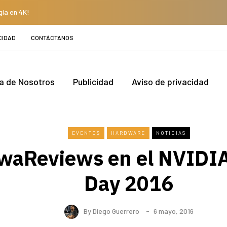
gía en 4K!
CIDAD
CONTÁCTANOS
a de Nosotros
Publicidad
Aviso de privacidad
EVENTOS
HARDWARE
NOTICIAS
waReviews en el NVIDIA 
Day 2016
By
Diego Guerrero
6 mayo, 2016