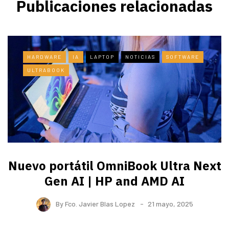
Publicaciones relacionadas
HARDWARE
IA
LAPTOP
NOTICIAS
SOFTWARE
ULTRABOOK
Nuevo portátil OmniBook Ultra ​Next
Gen AI | HP and AMD AI
By
Fco. Javier Blas Lopez
21 mayo, 2025