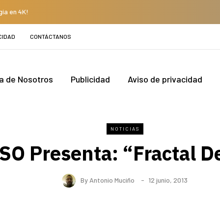
gía en 4K!
CIDAD
CONTÁCTANOS
a de Nosotros
Publicidad
Aviso de privacidad
NOTICIAS
SO Presenta: “Fractal D
By
Antonio Muciño
12 junio, 2013