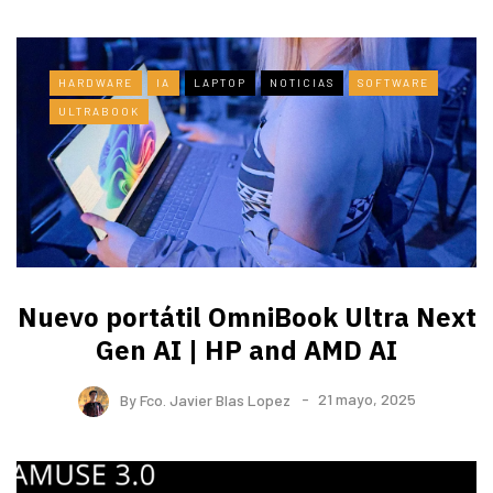
HARDWARE
IA
LAPTOP
NOTICIAS
SOFTWARE
ULTRABOOK
Nuevo portátil OmniBook Ultra ​Next
Gen AI | HP and AMD AI
By
Fco. Javier Blas Lopez
21 mayo, 2025