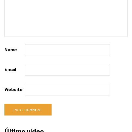
Name
Email
Website
Último video…