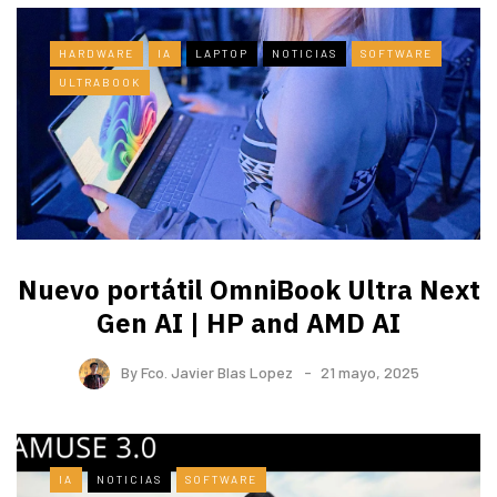
HARDWARE
IA
LAPTOP
NOTICIAS
SOFTWARE
ULTRABOOK
Nuevo portátil OmniBook Ultra ​Next
Gen AI | HP and AMD AI
By
Fco. Javier Blas Lopez
21 mayo, 2025
IA
NOTICIAS
SOFTWARE