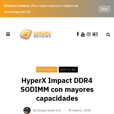
Últimos videos:
Mira todos nuestros videos de
VER
tecnología en 4K!
HARDWARE
NOTICIAS
HyperX Impact DDR4
SODIMM con mayores
capacidades
By
Diego Guerrero
16 marzo, 2016