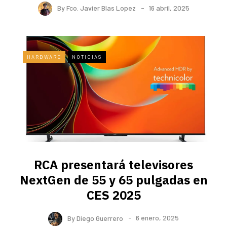
By
Fco. Javier Blas Lopez
16 abril, 2025
HARDWARE
NOTICIAS
RCA presentará televisores
NextGen de 55 y 65 pulgadas en
CES 2025
By
Diego Guerrero
6 enero, 2025