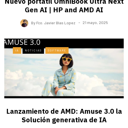
Nuevo portátil OmniBook Ultra ​Next
Gen AI | HP and AMD AI
By
Fco. Javier Blas Lopez
21 mayo, 2025
IA
NOTICIAS
SOFTWARE
Lanzamiento de AMD: Amuse 3.0 la
Solución generativa de IA