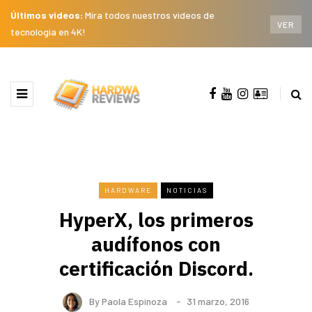
Últimos videos:
Mira todos nuestros videos de
VER
tecnología en 4K!
HARDWARE
NOTICIAS
HyperX, los primeros
audífonos con
certificación Discord.
By
Paola Espinoza
31 marzo, 2016