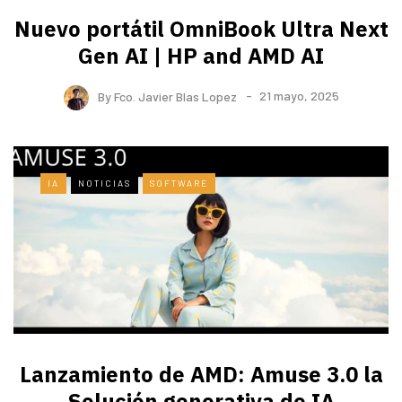
Nuevo portátil OmniBook Ultra ​Next
Gen AI | HP and AMD AI
By
Fco. Javier Blas Lopez
21 mayo, 2025
IA
NOTICIAS
SOFTWARE
Lanzamiento de AMD: Amuse 3.0 la
Solución generativa de IA