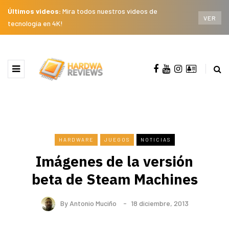
Últimos videos:
Mira todos nuestros videos de
VER
tecnología en 4K!
HARDWARE
JUEGOS
NOTICIAS
Imágenes de la versión
beta de Steam Machines
By
Antonio Muciño
18 diciembre, 2013