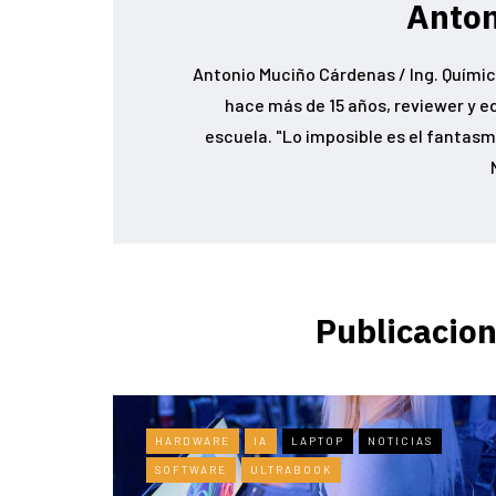
Anton
Antonio Muciño Cárdenas / Ing. Químic
hace más de 15 años, reviewer y e
escuela. "Lo imposible es el fantasma
Publicacion
HARDWARE
IA
LAPTOP
NOTICIAS
SOFTWARE
ULTRABOOK