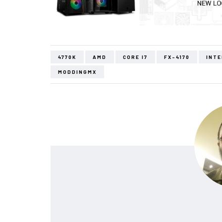
4770K
AMD
CORE I7
FX-4170
INTE
MODDINGMX