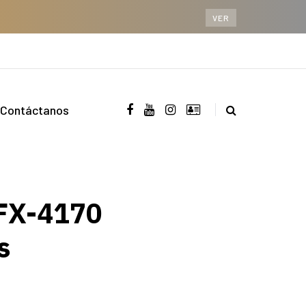
VER
Contáctanos
 FX-4170
s