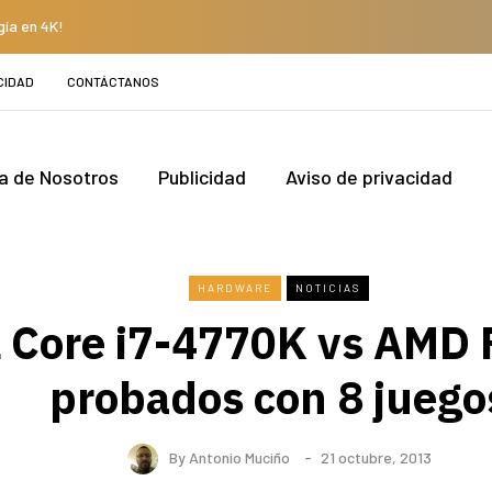
gía en 4K!
CIDAD
CONTÁCTANOS
a de Nosotros
Publicidad
Aviso de privacidad
HARDWARE
NOTICIAS
l Core i7-4770K vs AMD
probados con 8 juego
By
Antonio Muciño
21 octubre, 2013