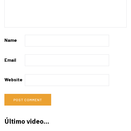
Name
Email
Website
Último video…