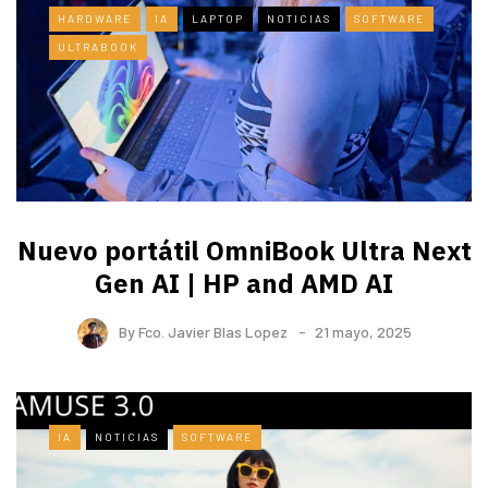
HARDWARE
IA
LAPTOP
NOTICIAS
SOFTWARE
ULTRABOOK
Nuevo portátil OmniBook Ultra ​Next
Gen AI | HP and AMD AI
By
Fco. Javier Blas Lopez
21 mayo, 2025
IA
NOTICIAS
SOFTWARE