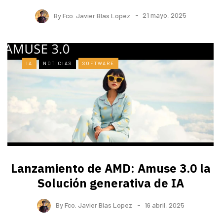
By
Fco. Javier Blas Lopez
21 mayo, 2025
IA
NOTICIAS
SOFTWARE
Lanzamiento de AMD: Amuse 3.0 la
Solución generativa de IA
By
Fco. Javier Blas Lopez
16 abril, 2025