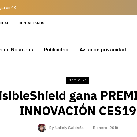
gía en 4K!
CIDAD
CONTÁCTANOS
a de Nosotros
Publicidad
Aviso de privacidad
NOTICIAS
isibleShield gana PREM
INNOVACIÓN CES19
By
Nallely Saldaña
11 enero, 2019