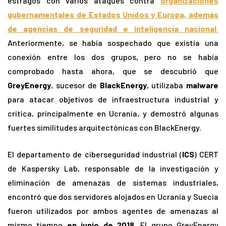
estragos con varios ataques contra
organizaciones
gubernamentales de Estados Unidos y Europa, además
de agencias de seguridad e inteligencia nacional
.
Anteriormente, se había sospechado que existía una
conexión entre los dos grupos, pero no se había
comprobado hasta ahora, que se descubrió que
GreyEnergy
, sucesor de
BlackEnergy
, utilizaba
malware
para atacar objetivos de infraestructura industrial y
crítica, principalmente en Ucrania, y demostró algunas
fuertes similitudes arquitectónicas con BlackEnergy.
El departamento de ciberseguridad industrial (
ICS
) CERT
de Kaspersky Lab, responsable de la investigación y
eliminación de amenazas de sistemas industriales,
encontró que dos servidores alojados en Ucrania y Suecia
fueron utilizados por ambos agentes de amenazas al
mismo tiempo
en junio de 2018.
El grupo GreyEnergy