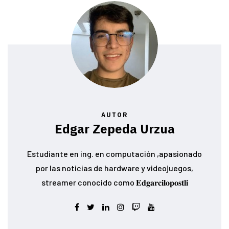
AUTOR
Edgar Zepeda Urzua
Estudiante en ing. en computación ,apasionado
por las noticias de hardware y videojuegos,
streamer conocido como 𝐄𝐝𝐠𝐚𝐫𝐜𝐢𝐥𝐨𝐩𝐨𝐬𝐭𝐥𝐢