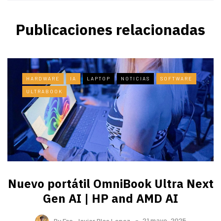
Publicaciones relacionadas
HARDWARE
IA
LAPTOP
NOTICIAS
SOFTWARE
ULTRABOOK
Nuevo portátil OmniBook Ultra ​Next
Gen AI | HP and AMD AI
By
Fco. Javier Blas Lopez
21 mayo, 2025