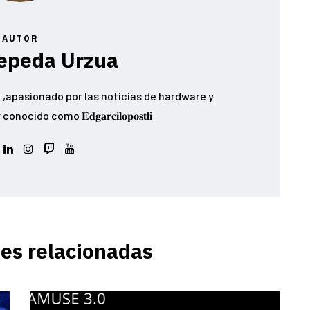
AUTOR
epeda Urzua
,apasionado por las noticias de hardware y
ido como 𝐄𝐝𝐠𝐚𝐫𝐜𝐢𝐥𝐨𝐩𝐨𝐬𝐭𝐥𝐢
es relacionadas