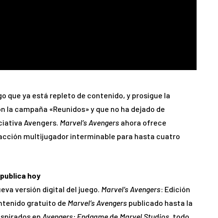
 que ya está repleto de contenido, y prosigue la
on la campaña «Reunidos» y que no ha dejado de
iciativa Avengers.
Marvel’s Avengers
ahora ofrece
cción multijugador interminable para hasta cuatro
publica hoy
va versión digital del juego.
Marvel’s Avengers
: Edición
ntenido gratuito de
Marvel’s Avengers
publicado hasta la
nspirados en
Avengers: Endgame
de
Marvel Studios
, todo