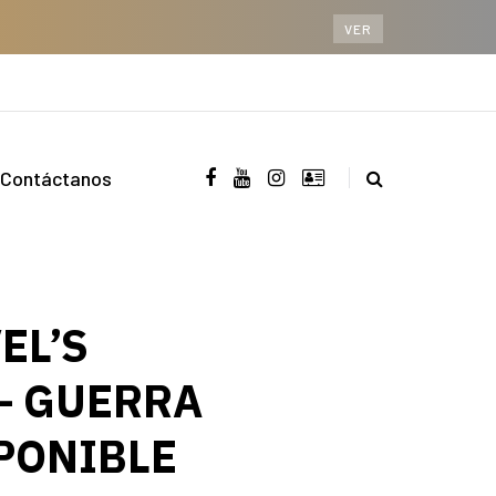
VER
Contáctanos
EL’S
– GUERRA
PONIBLE