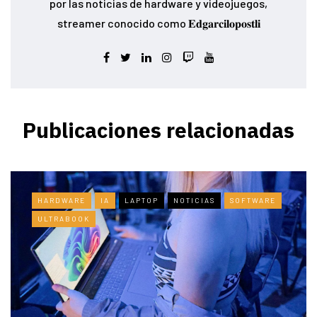
por las noticias de hardware y videojuegos,
streamer conocido como 𝐄𝐝𝐠𝐚𝐫𝐜𝐢𝐥𝐨𝐩𝐨𝐬𝐭𝐥𝐢
Publicaciones relacionadas
HARDWARE
IA
LAPTOP
NOTICIAS
SOFTWARE
ULTRABOOK