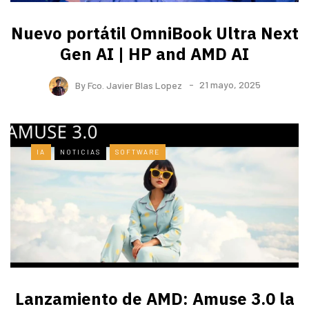
Nuevo portátil OmniBook Ultra ​Next
Gen AI | HP and AMD AI
By
Fco. Javier Blas Lopez
21 mayo, 2025
IA
NOTICIAS
SOFTWARE
Lanzamiento de AMD: Amuse 3.0 la