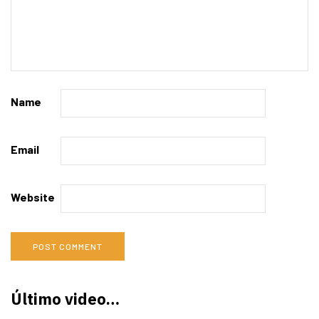
Name
Email
Website
Último video…