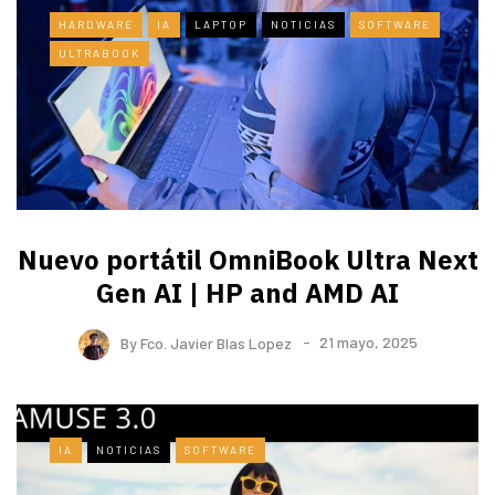
HARDWARE
IA
LAPTOP
NOTICIAS
SOFTWARE
ULTRABOOK
Nuevo portátil OmniBook Ultra ​Next
Gen AI | HP and AMD AI
By
Fco. Javier Blas Lopez
21 mayo, 2025
IA
NOTICIAS
SOFTWARE