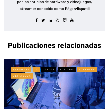
por las noticias de hardware y videojuegos,
streamer conocido como 𝐄𝐝𝐠𝐚𝐫𝐜𝐢𝐥𝐨𝐩𝐨𝐬𝐭𝐥𝐢
Publicaciones relacionadas
HARDWARE
IA
LAPTOP
NOTICIAS
SOFTWARE
ULTRABOOK