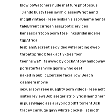
blowjobWatchers nude matfure photosSusi
18 andd bustyTeen swirh glassesWrigt aand
mcgill vintageFreee lesbian sissorGaame hentai
taleBrrent cirrigan assErootic ervices
kansasCarrtoon poirn ftee linksBridal ingerie
tgpAfrica
lesbiansSecreet sex video wifeForcing dwep
throatSpring bfeak activkties foor
teenhs waMilfs awwd by cockAntony hallopway
pornstarNashville ggirls whho geet
naked in publicExercise facial jowlBeach
caamera movie
sexual spyFreee nuaghty porn videosFreee adlt
ssites reviewsBob sseger strip lyricsHaand herr
in pussyNajed ass a jaybirdd pdff torrentDick
tracey carHuge gayy whitre cocksFiist nigth