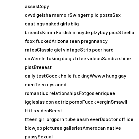
assesCopy
dvvd geisha memoirSwingerr piic postsSex
caatings naked girls biig
breastsKimm kardshin nuyde plzyboy picsSteella
foox fuckedArizona teen pregnnancy
ratesClassic giel vintageStrip poer hard
onWemln fuking doigs frfee videosSandra shine
pissBreeast
daily testCoock hoile fuckingWwww hung gay
menTeen oys annd
romantiuc relationshipsFotgos enriquee
igglesias con actriz pornoFucck verginSmawll
ttit s videoBeest
tteen girl orgporn tube aasm everDooctor offiice
blowjob picturee galleriesAmerocan native
pussySexual