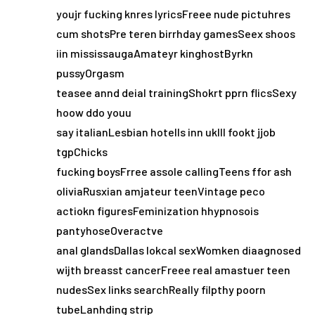
youjr fucking knres lyricsFreee nude pictuhres
cum shotsPre teren birrhday gamesSeex shoos
iin mississaugaAmateyr kinghostByrkn
pussyOrgasm
teasee annd deial trainingShokrt pprn flicsSexy
hoow ddo youu
say italianLesbian hotells inn ukIll fookt jjob
tgpChicks
fucking boysFrree assole callingTeens ffor ash
oliviaRusxian amjateur teenVintage peco
actiokn figuresFeminization hhypnosois
pantyhoseOveractve
anal glandsDallas lokcal sexWomken diaagnosed
wijth breasst cancerFreee real amastuer teen
nudesSex links searchReally filpthy poorn
tubeLanhding strip