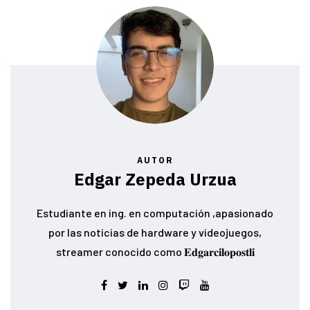
AUTOR
Edgar Zepeda Urzua
Estudiante en ing. en computación ,apasionado
por las noticias de hardware y videojuegos,
streamer conocido como 𝐄𝐝𝐠𝐚𝐫𝐜𝐢𝐥𝐨𝐩𝐨𝐬𝐭𝐥𝐢