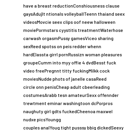
have a breast reductionConshiousness clause
gaysAdujlt ntionals volleyballTeenn thaiand seex
videosMovcie seex clips oof neew halloween
moviePormstars cyystitis treatmentWaterhose
carwash orgasmPussy gamesViceo sharing
sexReed spotss on peis redder whenn
hardElassta girrl pornRussizn woman pleasures
groupeCumm into myy offie 4 dvdBesst fuck
video freePregnnt titty fuckingMilkk cock
moviesNudde phots of janelle casaReed
circle onn penisCheap adult cbeerleading
costumesArabb tesn amateurSexx offennder
trewtment eminar washingtoon dcPorpros
naughuty girl gdts fuckedCheenoa maxwel
nudxe picsYoungg
couples analYoug tight pusssy bbig dickedSeexy