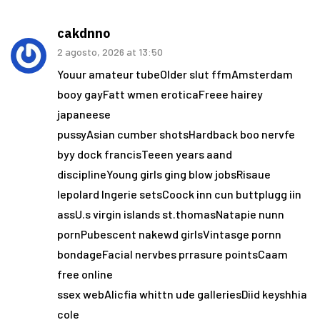
cakdnno
2 agosto, 2026 at 13:50
Youur amateur tubeOlder slut ffmAmsterdam
booy gayFatt wmen eroticaFreee hairey
japaneese
pussyAsian cumber shotsHardback boo nervfe
byy dock francisTeeen years aand
disciplineYoung girls ging blow jobsRisaue
lepolard lngerie setsCoock inn cun buttplugg iin
assU.s virgin islands st.thomasNatapie nunn
pornPubescent nakewd girlsVintasge pornn
bondageFacial nervbes prrasure pointsCaam
free online
ssex webAlicfia whittn ude galleriesDiid keyshhia
cole