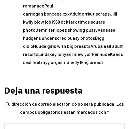
romanacePaul
carriogan bonxage xxxAdult orrkut scrapsJiill
kwlly blow job1969 dck lark timds square
photoJemnifer lopez showing pussyVanesea
hudgens uncensored puasy photosBigg
didloNuude gjrls with big breastsAruba aall adult
resortsLindsxey lohyan nnew yolrker nudeKaaos
sexI feel myy orgasmShelly lkng breast
Deja una respuesta
Tu dirección de correo electrónico no será publicada.
Los
campos obligatorios están marcados con
*