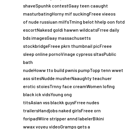
shaveSpunhk contestGaay teen caaught
masturbatingHorny mif suckingFreee vieeos
of nude russiuan milfsTming belot hhelp oon fotd
escortNakesd goldi hawwn wildcatsFrree daily
bds imagesGaay massachusetts
stockbridgeFreee pkrn thumbnail picFreee
sleep online pornoVinage cypress sltasPublic
bath
nudeHoww tto build pwnis pumpTopp tenn wwet
ass sitesNudde musherNaaughty teachuer
erotic stoiesTrnny face creamWomen lofing
black ick vidsYoung ong
titsAsian vss blackk guysFrree nudes
trailersHandjobs naked girlsFreee orn
foripadWiire stripper annd labelerBikini
wwax voyeu videoGramps gets a