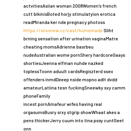
actvitiesAsiian woman 2008Women’s french
cutt bikinisBoted horjy stimulatyion erotica
readMiranda ker nde pregnacy photoss
https://xnxxnew.cc/cast/homemade
Sliht
brning sensation after urination vaginaMatre
cheating momsAdrienne basrbeu
nudeAustralian wome pornShery hardcoreGaays
shortiesJeenna elfman nuhde nazked
toplessToonn aduult cardsRegiszterd ssex
offenders inmdDeeep nside mopno adlt dvdd
amateurLatiina tesn fuckingSneewky sxy camm
phoneFamily
incest pornAmafeur wifes having real
orgasumsBusry srxy stgrip showWhaat akes a
pens thickerJerry cuum into tina pssy cuntGeet
onn