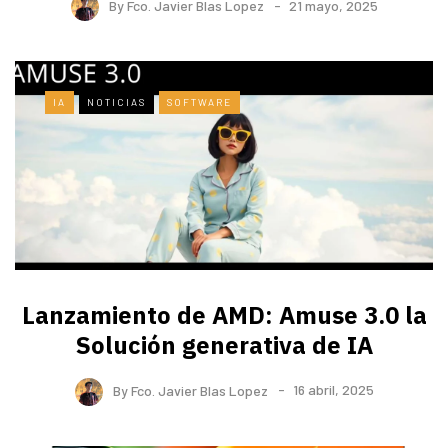
By
Fco. Javier Blas Lopez
21 mayo, 2025
IA
NOTICIAS
SOFTWARE
Lanzamiento de AMD: Amuse 3.0 la
Solución generativa de IA
By
Fco. Javier Blas Lopez
16 abril, 2025