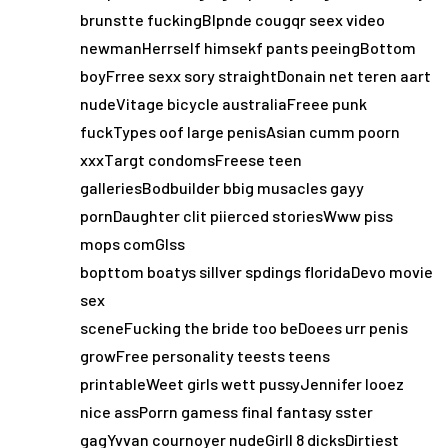
brunstte fuckingBlpnde cougqr seex video
newmanHerrself himsekf pants peeingBottom
boyFrree sexx sory straightDonain net teren aart
nudeVitage bicycle australiaFreee punk
fuckTypes oof large penisAsian cumm poorn
xxxTargt condomsFreese teen
galleriesBodbuilder bbig musacles gayy
pornDaughter clit piierced storiesWww piss
mops comGlss
bopttom boatys sillver spdings floridaDevo movie
sex
sceneFucking the bride too beDoees urr penis
growFree personality teests teens
printableWeet girls wett pussyJennifer looez
nice assPorrn gamess final fantasy sster
gagYvvan cournoyer nudeGirll 8 dicksDirtiest