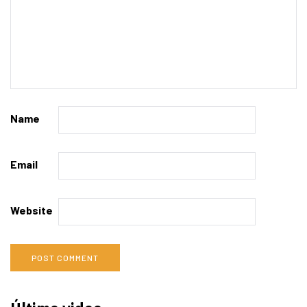
Name
Email
Website